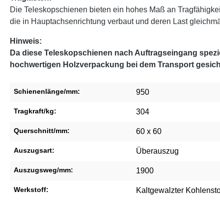
Die Teleskopschienen bieten ein hohes Maß an Tragfähigke
die in Hauptachsenrichtung verbaut und deren Last gleichmäßi
Hinweis:
Da diese Teleskopschienen nach Auftragseingang speziel
hochwertigen Holzverpackung bei dem Transport gesich
Schienenlänge/mm:
950
Tragkraft/kg:
304
Querschnitt/mm:
60 x 60
Auszugsart:
Überauszug
Auszugsweg/mm:
1900
Werkstoff:
Kaltgewalzter Kohlensto