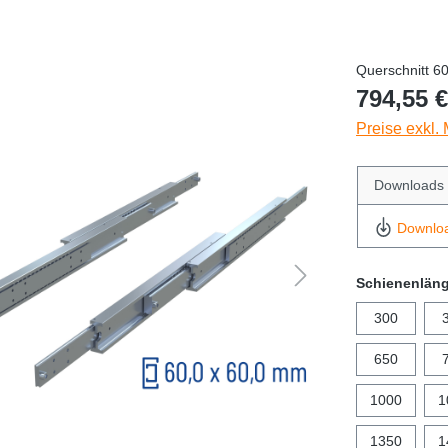
Querschnitt 6
794,55 €
Preise exkl.
Downloads
Downlo
Schienenlän
300
650
1000
1
1350
1