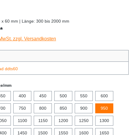
0 x 60 mm | Länge: 300 bis 2000 mm
*
 MwSt. zzgl. Versandkosten
ad ddts60
ge/mm
350
400
450
500
550
600
700
750
800
850
900
950
050
1100
1150
1200
1250
1300
400
1450
1500
1550
1600
1650