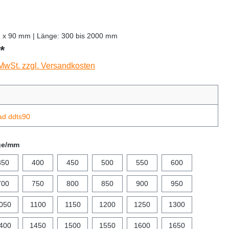
2 x 90 mm | Länge: 300 bis 2000 mm
*
 MwSt. zzgl. Versandkosten
ad ddts90
ge/mm
350
400
450
500
550
600
700
750
800
850
900
950
050
1100
1150
1200
1250
1300
400
1450
1500
1550
1600
1650