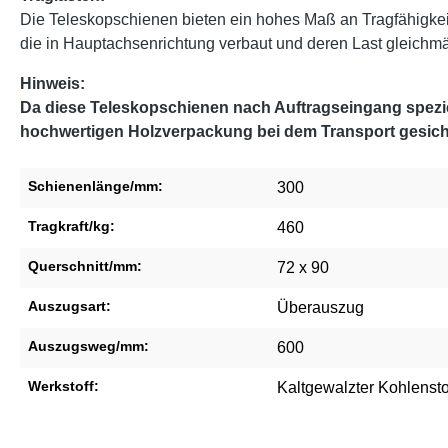
Die Teleskopschienen bieten ein hohes Maß an Tragfähigke
die in Hauptachsenrichtung verbaut und deren Last gleichmäßi
Hinweis:
Da diese Teleskopschienen nach Auftragseingang speziel
hochwertigen Holzverpackung bei dem Transport gesich
Schienenlänge/mm:
300
Tragkraft/kg:
460
Querschnitt/mm:
72 x 90
Auszugsart:
Überauszug
Auszugsweg/mm:
600
Werkstoff:
Kaltgewalzter Kohlensto