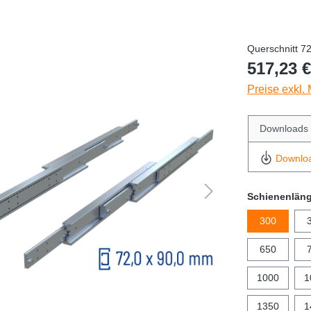
Querschnitt 7
517,23 €
Preise exkl.
Downloads
Downlo
Schienenlän
300
650
1000
1
1350
1