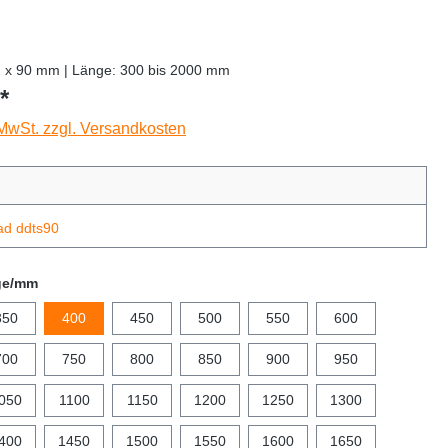
2 x 90 mm | Länge: 300 bis 2000 mm
*
 MwSt. zzgl. Versandkosten
ad ddts90
ge/mm
350
400
450
500
550
600
700
750
800
850
900
950
050
1100
1150
1200
1250
1300
400
1450
1500
1550
1600
1650