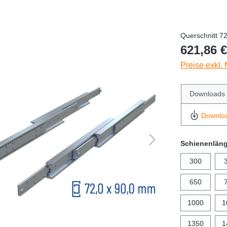
Querschnitt 7
621,86 €
Preise exkl.
Downloads
Downlo
Schienenlän
300
650
1000
1
1350
1