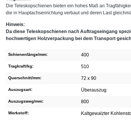
Die Teleskopschienen bieten ein hohes Maß an Tragfähigke
die in Hauptachsenrichtung verbaut und deren Last gleichmäßi
Hinweis:
Da diese Teleskopschienen nach Auftragseingang speziel
hochwertigen Holzverpackung bei dem Transport gesich
Schienenlänge/mm:
400
Tragkraft/kg:
510
Querschnitt/mm:
72 x 90
Auszugsart:
Überauszug
Auszugsweg/mm:
800
Werkstoff:
Kaltgewalzter Kohlensto