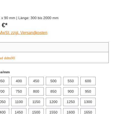
2 x 90 mm | Länge: 300 bis 2000 mm
 €*
 MwSt. zzgl. Versandkosten
ad ddts90
ge/mm
350
400
450
500
550
600
700
750
800
850
900
950
050
1100
1150
1200
1250
1300
400
1450
1500
1550
1600
1650