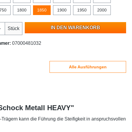
750
1800
1850
1900
1950
2000
IN DEN WARENKORB
Stück
mmer:
07000481032
Alle Ausführungen
 Schock Metall HEAVY"
ägern kann die Führung die Steifigkeit in anspruchsvollen