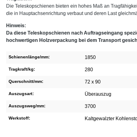
Die Teleskopschienen bieten ein hohes Maß an Tragfähigke
die in Hauptachsenrichtung verbaut und deren Last gleichmäßi
Hinweis:
Da diese Teleskopschienen nach Auftragseingang speziel
hochwertigen Holzverpackung bei dem Transport gesich
Schienenlänge/mm:
1850
Tragkraft/kg:
280
Querschnitt/mm:
72 x 90
Auszugsart:
Überauszug
Auszugsweg/mm:
3700
Werkstoff:
Kaltgewalzter Kohlensto