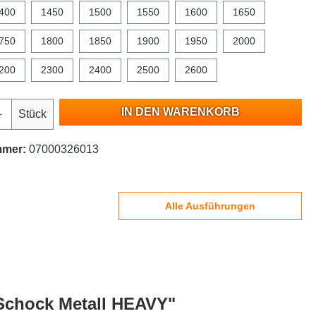
400
1450
1500
1550
1600
1650
750
1800
1850
1900
1950
2000
200
2300
2400
2500
2600
IN DEN WARENKORB
Stück
mmer:
07000326013
Alle Ausführungen
 Schock Metall HEAVY"