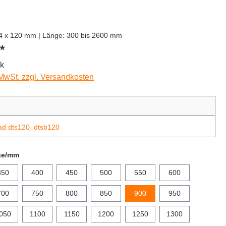
44 x 120 mm | Länge: 300 bis 2600 mm
*
ck
 MwSt. zzgl. Versandkosten
ad dts120_dtsb120
ge/mm
350
400
450
500
550
600
700
750
800
850
900
950
050
1100
1150
1200
1250
1300