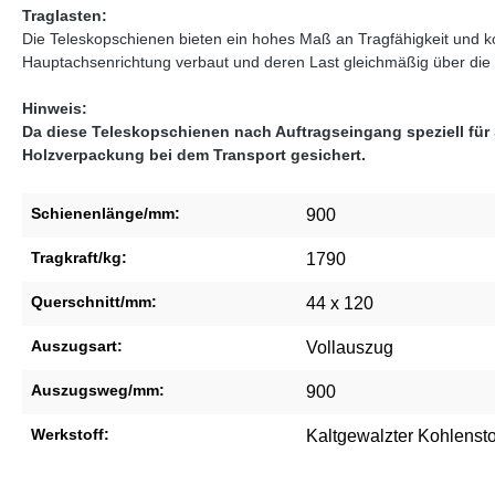
Traglasten:
Die Teleskopschienen bieten ein hohes Maß an Tragfähigkeit und 
Hauptachsenrichtung verbaut und deren Last gleichmäßig über die in
Hinweis:
Da diese Teleskopschienen nach Auftragseingang speziell für
Holzverpackung bei dem Transport gesichert.
Schienenlänge/mm:
900
Tragkraft/kg:
1790
Querschnitt/mm:
44 x 120
Auszugsart:
Vollauszug
Auszugsweg/mm:
900
Werkstoff:
Kaltgewalzter Kohlensto