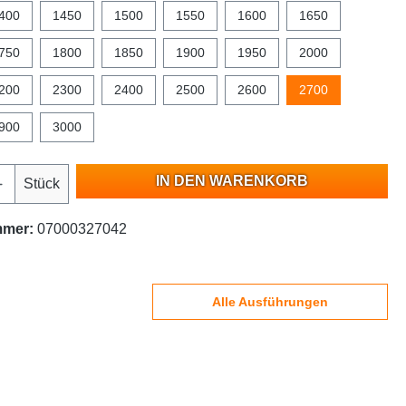
400
1450
1500
1550
1600
1650
750
1800
1850
1900
1950
2000
200
2300
2400
2500
2600
2700
900
3000
IN DEN WARENKORB
Stück
mmer:
07000327042
Alle Ausführungen