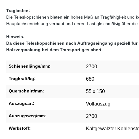
Traglasten:
Die Teleskopschienen bieten ein hohes Maß an Tragfähigkeit und 
Hauptachsenrichtung verbaut und deren Last gleichmäßig über die in
Hinweis:
Da diese Teleskopschienen nach Auftragseingang speziell für
Holzverpackung bei dem Transport gesichert.
Schienenlänge/mm:
2700
Tragkraft/kg:
680
Querschnitt/mm:
55 x 150
Auszugsart:
Vollauszug
Auszugsweg/mm:
2700
Werkstoff:
Kaltgewalzter Kohlensto