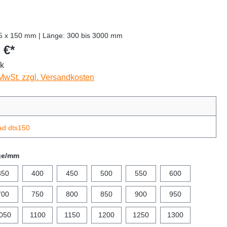
55 x 150 mm | Länge: 300 bis 3000 mm
 €*
ck
 MwSt. zzgl. Versandkosten
ad dts150
ge/mm
350
400
450
500
550
600
700
750
800
850
900
950
050
1100
1150
1200
1250
1300