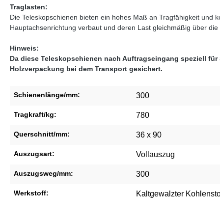
Traglasten:
Die Teleskopschienen bieten ein hohes Maß an Tragfähigkeit und 
Hauptachsenrichtung verbaut und deren Last gleichmäßig über die in
Hinweis:
Da diese Teleskopschienen nach Auftragseingang speziell für
Holzverpackung bei dem Transport gesichert.
Schienenlänge/mm:
300
Tragkraft/kg:
780
Querschnitt/mm:
36 x 90
Auszugsart:
Vollauszug
Auszugsweg/mm:
300
Werkstoff:
Kaltgewalzter Kohlensto