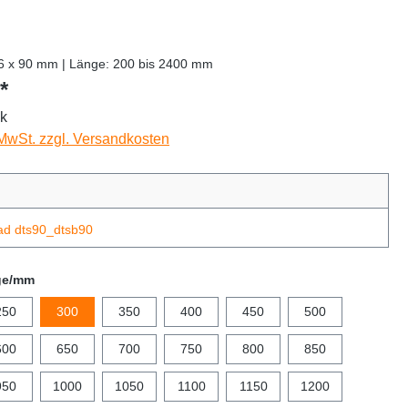
36 x 90 mm | Länge: 200 bis 2400 mm
*
ck
 MwSt. zzgl. Versandkosten
ad dts90_dtsb90
ge/mm
250
300
350
400
450
500
600
650
700
750
800
850
950
1000
1050
1100
1150
1200