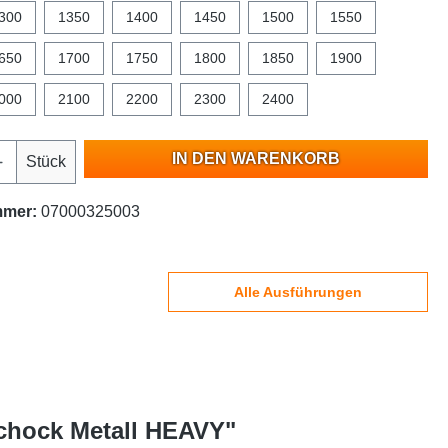
300
1350
1400
1450
1500
1550
650
1700
1750
1800
1850
1900
000
2100
2200
2300
2400
IN DEN WARENKORB
Stück
mmer:
07000325003
Alle Ausführungen
Schock Metall HEAVY"