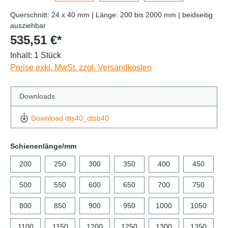
Querschnitt: 24 x 40 mm | Länge: 200 bis 2000 mm | beidseitig
ausziehbar
535,51 €*
Inhalt:
1 Stück
Preise exkl. MwSt. zzgl. Versandkosten
Downloads
Download dts40_dtsb40
Schienenlänge/mm
200
250
300
350
400
450
500
550
600
650
700
750
800
850
900
950
1000
1050
1100
1150
1200
1250
1300
1350