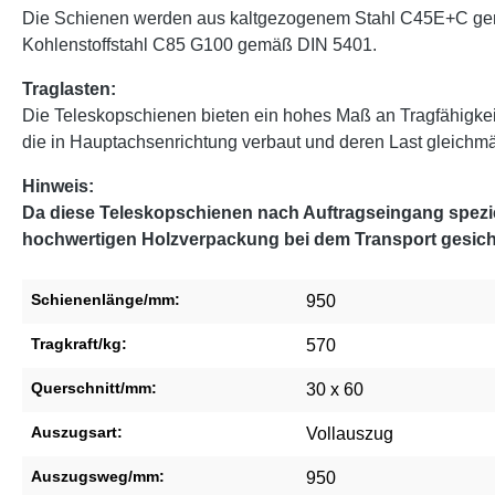
Die Schienen werden aus kaltgezogenem Stahl C45E+C gemäß
Kohlenstoffstahl C85 G100 gemäß DIN 5401.
Traglasten:
Die Teleskopschienen bieten ein hohes Maß an Tragfähigke
die in Hauptachsenrichtung verbaut und deren Last gleichmäßi
Hinweis:
Da diese Teleskopschienen nach Auftragseingang speziel
hochwertigen Holzverpackung bei dem Transport gesich
Schienenlänge/mm:
950
Tragkraft/kg:
570
Querschnitt/mm:
30 x 60
Auszugsart:
Vollauszug
Auszugsweg/mm:
950