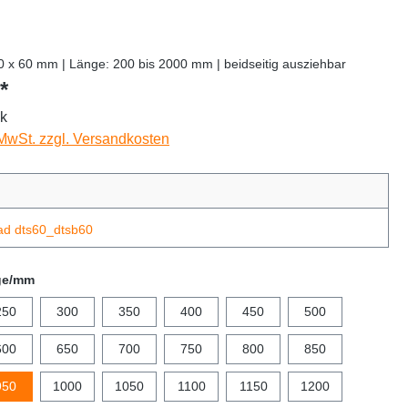
0 x 60 mm | Länge: 200 bis 2000 mm | beidseitig ausziehbar
*
ck
 MwSt. zzgl. Versandkosten
ad dts60_dtsb60
ge/mm
250
300
350
400
450
500
600
650
700
750
800
850
950
1000
1050
1100
1150
1200