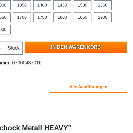
300
1350
1400
1450
1500
1550
650
1700
1750
1800
1850
1900
000
IN DEN WARENKORB
Stück
mmer:
07000487016
Alle Ausführungen
Schock Metall HEAVY"