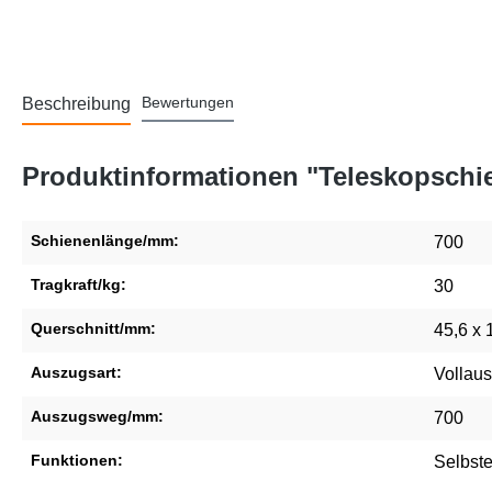
Bewertungen
Beschreibung
Produktinformationen "Teleskopschie
Schienenlänge/mm:
700
Tragkraft/kg:
30
Querschnitt/mm:
45,6 x 
Auszugsart:
Vollau
Auszugsweg/mm:
700
Funktionen:
Selbst