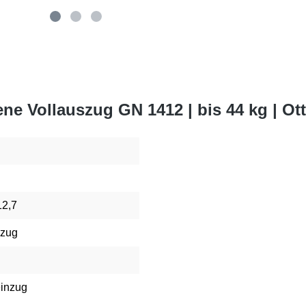
ne Vollauszug GN 1412 | bis 44 kg | O
12,7
szug
einzug