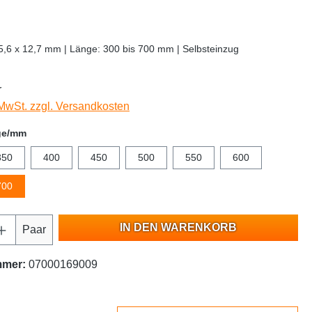
45,6 x 12,7 mm | Länge: 300 bis 700 mm | Selbsteinzug
r
 MwSt. zzgl. Versandkosten
ge/mm
350
400
450
500
550
600
700
IN DEN WARENKORB
Paar
mmer:
07000169009