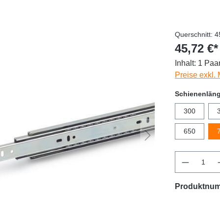
Querschnitt: 
45,72 €*
Inhalt:
1 Paa
Preise exkl.
Schienenlän
300
650
Produktnu