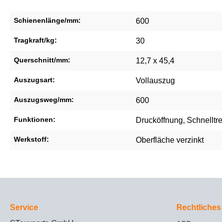
Schienenlänge/mm:
600
Tragkraft/kg:
30
Querschnitt/mm:
12,7 x 45,4
Auszugsart:
Vollauszug
Auszugsweg/mm:
600
Funktionen:
Drucköffnung
, Schnellt
Werkstoff:
Oberfläche verzinkt
Service
Rechtliches