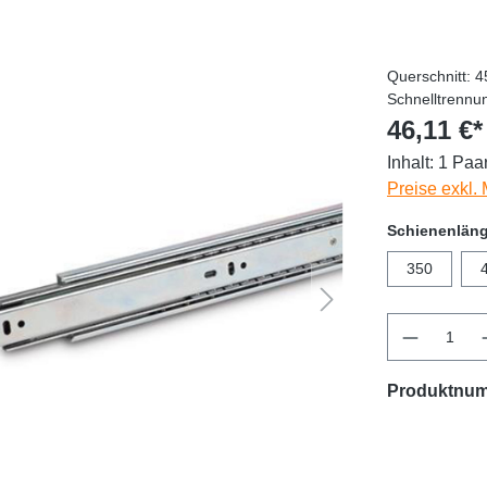
Querschnitt: 
Schnelltrennu
46,11 €*
Inhalt:
1 Paa
Preise exkl.
Schienenlän
350
Produktnu