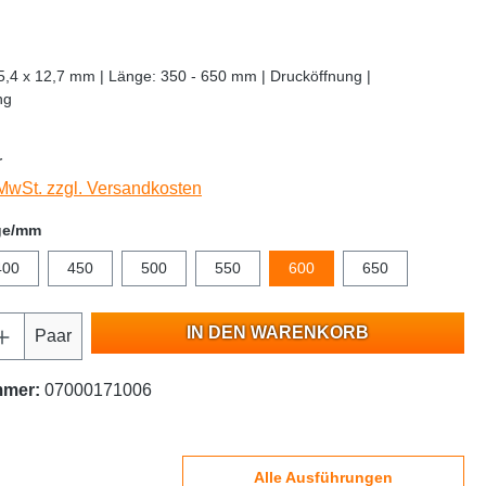
45,4 x 12,7 mm | Länge: 350 - 650 mm | Drucköffnung |
ng
r
 MwSt. zzgl. Versandkosten
ge/mm
400
450
500
550
600
650
IN DEN WARENKORB
Paar
mmer:
07000171006
Alle Ausführungen