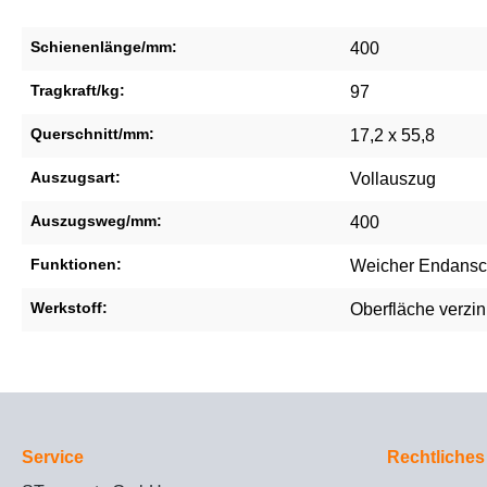
Schienenlänge/mm:
400
Tragkraft/kg:
97
Querschnitt/mm:
17,2 x 55,8
Auszugsart:
Vollauszug
Auszugsweg/mm:
400
Funktionen:
Weicher Endansc
Werkstoff:
Oberfläche verzin
Service
Rechtliches