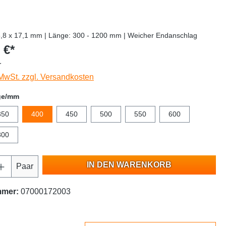
5,8 x 17,1 mm | Länge: 300 - 1200 mm | Weicher Endanschlag
 €*
r
 MwSt. zzgl. Versandkosten
ge/mm
350
400
450
500
550
600
800
IN DEN WARENKORB
Paar
mmer:
07000172003