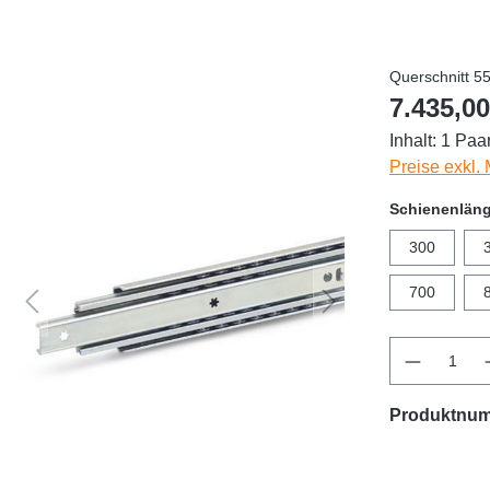
Querschnitt 5
7.435,00
Inhalt:
1 Paa
Preise exkl.
Schienenlän
300
700
Produktnu