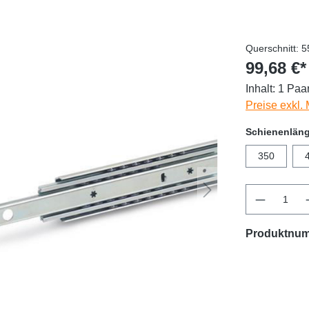
Querschnitt: 
99,68 €*
Inhalt:
1 Paa
Preise exkl.
Schienenlän
350
Produktnu