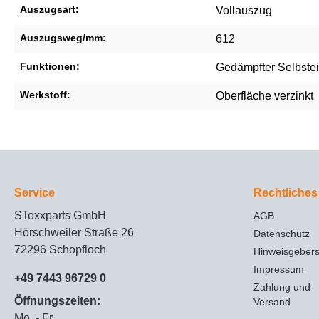
Auszugsart:
Vollauszug
Auszugsweg/mm:
612
Funktionen:
Gedämpfter Selbste
Werkstoff:
Oberfläche verzinkt
Service
Rechtliches
SToxxparts GmbH
AGB
Hörschweiler Straße 26
Datenschutz
72296 Schopfloch
Hinweisgeber
Impressum
+49 7443 96729 0
Zahlung und
Öffnungszeiten:
Versand
Mo. - Fr.