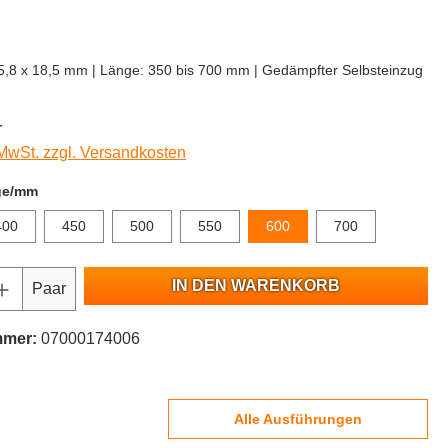
55,8 x 18,5 mm | Länge: 350 bis 700 mm | Gedämpfter Selbsteinzug
r
 MwSt. zzgl. Versandkosten
ge/mm
400
450
500
550
600
700
IN DEN WARENKORB
Paar
mmer:
07000174006
Alle Ausführungen