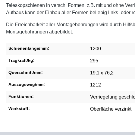
Teleskopschienen in versch. Formen, z.B. mit und ohne Verri
Aufbaus kann der Einbau aller Formen beliebig links- oder r
Die Erreichbarkeit aller Montagebohrungen wird durch Hilfs
Montagebohrungen abgebildet.
Schienenlänge/mm:
1200
Tragkraft/kg:
295
Querschnitt/mm:
19,1 x 76,2
Auszugsweg/mm:
1212
Funktionen:
Verriegelung geschl
Werkstoff:
Oberfläche verzinkt