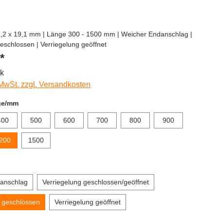
6,2 x 19,1 mm | Länge 300 - 1500 mm | Weicher Endanschlag |
eschlossen | Verriegelung geöffnet
*
ck
 MwSt. zzgl. Versandkosten
ge/mm
400
500
600
700
800
900
200
1500
anschlag
Verriegelung geschlossen/geöffnet
g geschlossen
Verriegelung geöffnet