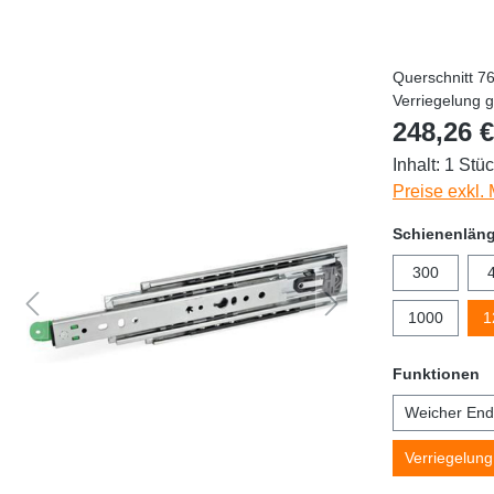
Querschnitt 7
Verriegelung g
248,26 €
Inhalt:
1 Stü
Preise exkl.
Schienenlän
300
1000
1
Funktionen
Weicher End
Verriegelun