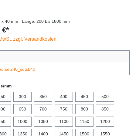
4 x 40 mm | Länge: 200 bis 1800 mm
 €*
 MwSt. zzgl. Versandkosten
ad sdts40_sdtsb40
ge/mm
250
300
350
400
450
500
600
650
700
750
800
850
950
1000
1050
1100
1150
1200
300
1350
1400
1450
1500
1550