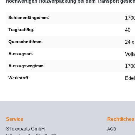
hochwertigen Holzverpackung bei dem Transport gesich
Schienenlänge/mm:
170
Tragkraft/kg:
40
Querschnitt/mm:
24 x
Auszugsart:
Voll
Auszugsweg/mm:
170
Werkstoff:
Edel
Service
Rechtliches
SToxxparts GmbH
AGB