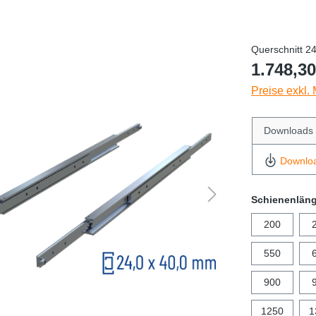
Querschnitt 2
1.748,30
Preise exkl.
Downloads
Downlo
Schienenlän
200
550
900
1250
1