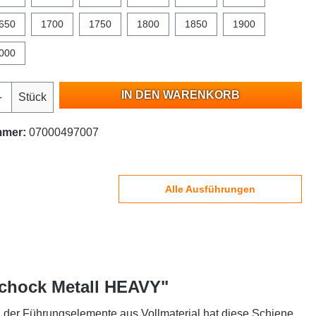
650
1700
1750
1800
1850
1900
000
IN DEN WARENKORB
Stück
mmer:
07000497007
Alle Ausführungen
Schock Metall HEAVY"
g der Führungselemente aus Vollmaterial hat diese Schiene