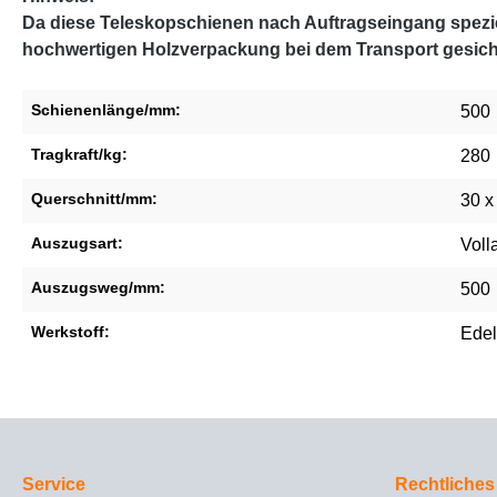
Da diese Teleskopschienen nach Auftragseingang speziel
hochwertigen Holzverpackung bei dem Transport gesich
Schienenlänge/mm:
500
Tragkraft/kg:
280
Querschnitt/mm:
30 x
Auszugsart:
Voll
Auszugsweg/mm:
500
Werkstoff:
Edel
Service
Rechtliches