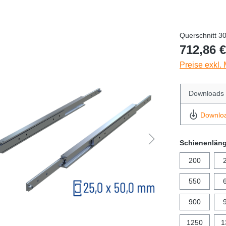
Querschnitt 3
712,86 €
Preise exkl.
Downloads
Downlo
Schienenlän
200
550
900
1250
1