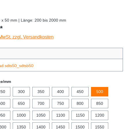
0 x 50 mm | Länge: 200 bis 2000 mm
*
 MwSt. zzgl. Versandkosten
ad sdts50_sdtsb50
ge/mm
250
300
350
400
450
500
600
650
700
750
800
850
950
1000
1050
1100
1150
1200
300
1350
1400
1450
1500
1550