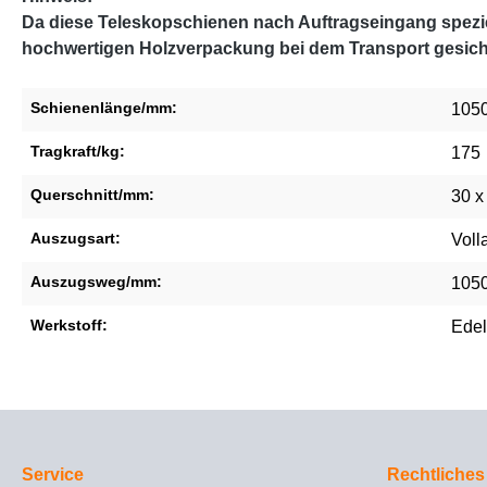
Da diese Teleskopschienen nach Auftragseingang speziel
hochwertigen Holzverpackung bei dem Transport gesich
Schienenlänge/mm:
105
Tragkraft/kg:
175
Querschnitt/mm:
30 x
Auszugsart:
Voll
Auszugsweg/mm:
105
Werkstoff:
Edel
Service
Rechtliches