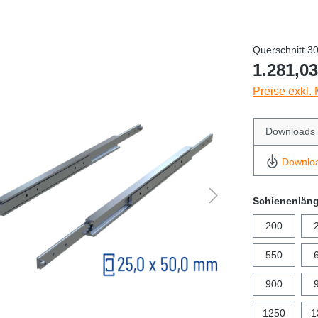
Querschnitt 3
1.281,03
Preise exkl.
Downloads
Downlo
Schienenlän
200
550
900
1250
1