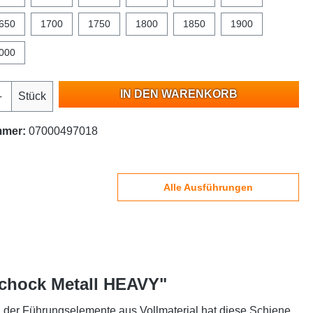
650
1700
1750
1800
1850
1900
000
IN DEN WARENKORB
Stück
mmer:
07000497018
Alle Ausführungen
Schock Metall HEAVY"
g der Führungselemente aus Vollmaterial hat diese Schiene