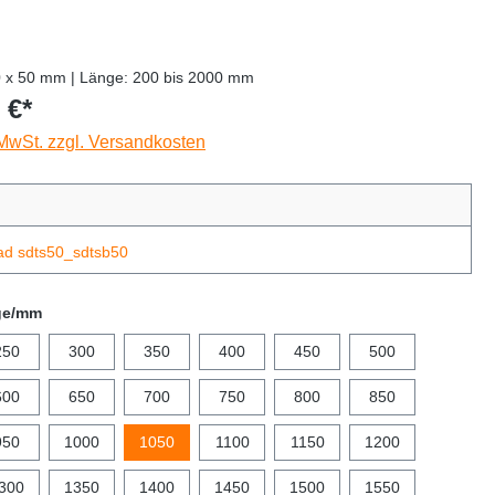
0 x 50 mm | Länge: 200 bis 2000 mm
 €*
 MwSt. zzgl. Versandkosten
ad sdts50_sdtsb50
ge/mm
250
300
350
400
450
500
600
650
700
750
800
850
950
1000
1050
1100
1150
1200
300
1350
1400
1450
1500
1550