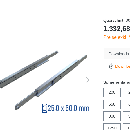
Querschnitt 3
1.332,68
Preise exkl.
Downloads
Downlo
Schienenlän
200
550
900
1250
1