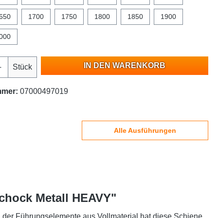
650
1700
1750
1800
1850
1900
000
IN DEN WARENKORB
Stück
mmer:
07000497019
Alle Ausführungen
Schock Metall HEAVY"
g der Führungselemente aus Vollmaterial hat diese Schiene