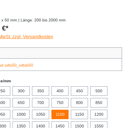
0 x 50 mm | Länge: 200 bis 2000 mm
 €*
 MwSt. zzgl. Versandkosten
ad sdts50_sdtsb50
ge/mm
250
300
350
400
450
500
600
650
700
750
800
850
950
1000
1050
1100
1150
1200
300
1350
1400
1450
1500
1550