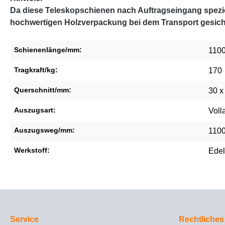
Da diese Teleskopschienen nach Auftragseingang speziel
hochwertigen Holzverpackung bei dem Transport gesich
Schienenlänge/mm:
110
Tragkraft/kg:
170
Querschnitt/mm:
30 x
Auszugsart:
Voll
Auszugsweg/mm:
110
Werkstoff:
Edel
Service
Rechtliches