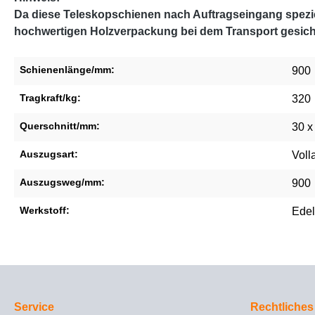
Da diese Teleskopschienen nach Auftragseingang speziel
hochwertigen Holzverpackung bei dem Transport gesich
Schienenlänge/mm:
900
Tragkraft/kg:
320
Querschnitt/mm:
30 x
Auszugsart:
Voll
Auszugsweg/mm:
900
Werkstoff:
Edel
Service
Rechtliches