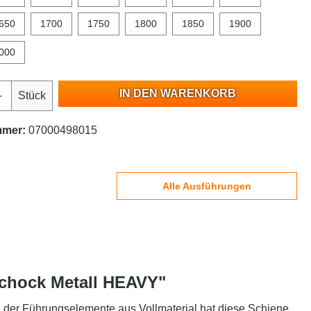
650
1700
1750
1800
1850
1900
000
IN DEN WARENKORB
Stück
mmer:
07000498015
Alle Ausführungen
Schock Metall HEAVY"
g der Führungselemente aus Vollmaterial hat diese Schiene