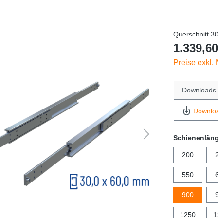
Querschnitt 3
1.339,60
Preise exkl.
Downloads
Downlo
Schienenlän
200
550
900
1250
1