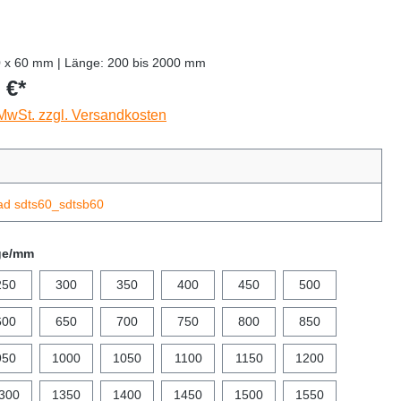
0 x 60 mm | Länge: 200 bis 2000 mm
 €*
 MwSt. zzgl. Versandkosten
ad sdts60_sdtsb60
ge/mm
250
300
350
400
450
500
600
650
700
750
800
850
950
1000
1050
1100
1150
1200
300
1350
1400
1450
1500
1550