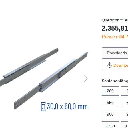
Querschnitt 3
2.355,81
Preise exkl.
Downloads
Downlo
Schienenlän
200
550
900
1250
1