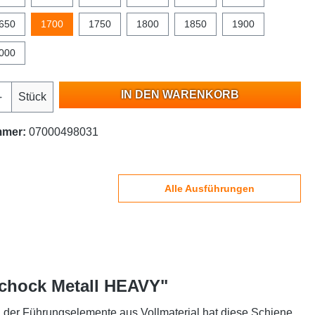
650
1700
1750
1800
1850
1900
000
IN DEN WARENKORB
Stück
mmer:
07000498031
Alle Ausführungen
Schock Metall HEAVY"
g der Führungselemente aus Vollmaterial hat diese Schiene