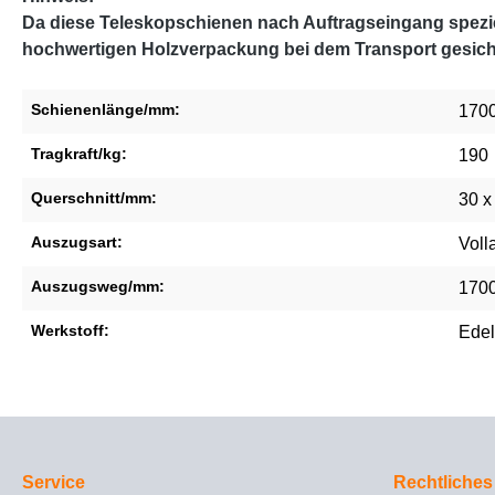
Da diese Teleskopschienen nach Auftragseingang speziel
hochwertigen Holzverpackung bei dem Transport gesich
Schienenlänge/mm:
170
Tragkraft/kg:
190
Querschnitt/mm:
30 x
Auszugsart:
Voll
Auszugsweg/mm:
170
Werkstoff:
Edel
Service
Rechtliches