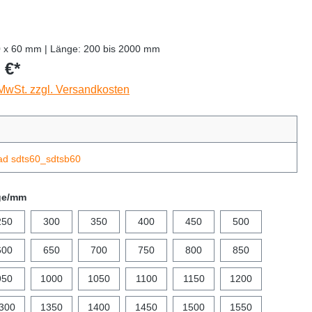
0 x 60 mm | Länge: 200 bis 2000 mm
 €*
 MwSt. zzgl. Versandkosten
ad sdts60_sdtsb60
ge/mm
250
300
350
400
450
500
600
650
700
750
800
850
950
1000
1050
1100
1150
1200
300
1350
1400
1450
1500
1550