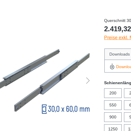
Querschnitt 3
2.419,32
Preise exkl.
Downloads
Downlo
Schienenlän
200
550
900
1250
1