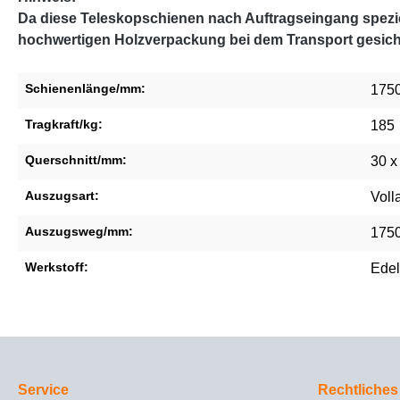
Da diese Teleskopschienen nach Auftragseingang speziel
hochwertigen Holzverpackung bei dem Transport gesich
Schienenlänge/mm:
175
Tragkraft/kg:
185
Querschnitt/mm:
30 x
Auszugsart:
Voll
Auszugsweg/mm:
175
Werkstoff:
Edel
Service
Rechtliches