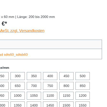
0 x 60 mm | Länge: 200 bis 2000 mm
 €*
 MwSt. zzgl. Versandkosten
ad sdts60_sdtsb60
ge/mm
250
300
350
400
450
500
600
650
700
750
800
850
950
1000
1050
1100
1150
1200
300
1350
1400
1450
1500
1550