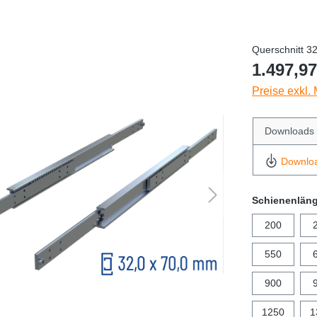
Querschnitt 3
1.497,97
Preise exkl.
Downloads
Downlo
Schienenlän
200
550
900
1250
1