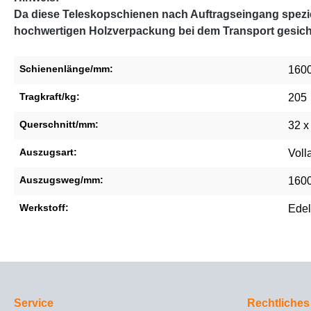
Da diese Teleskopschienen nach Auftragseingang speziel
hochwertigen Holzverpackung bei dem Transport gesich
Schienenlänge/mm:
160
Tragkraft/kg:
205
Querschnitt/mm:
32 x
Auszugsart:
Voll
Auszugsweg/mm:
160
Werkstoff:
Edel
Service
Rechtliches