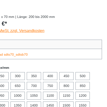
2 x 70 mm | Länge: 200 bis 2000 mm
 €*
 MwSt. zzgl. Versandkosten
ad sdts70_sdtsb70
ge/mm
250
300
350
400
450
500
600
650
700
750
800
850
950
1000
1050
1100
1150
1200
300
1350
1400
1450
1500
1550