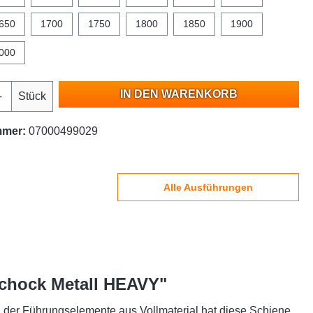
650
1700
1750
1800
1850
1900
000
IN DEN WARENKORB
Stück
mmer:
07000499029
Alle Ausführungen
Schock Metall HEAVY"
g der Führungselemente aus Vollmaterial hat diese Schiene