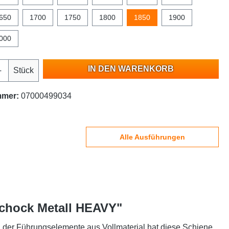
650
1700
1750
1800
1850
1900
000
IN DEN WARENKORB
Stück
mmer:
07000499034
Alle Ausführungen
Schock Metall HEAVY"
g der Führungselemente aus Vollmaterial hat diese Schiene