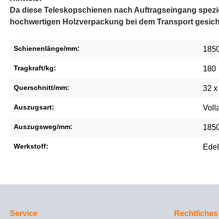
Da diese Teleskopschienen nach Auftragseingang speziel
hochwertigen Holzverpackung bei dem Transport gesich
Schienenlänge/mm:
185
Tragkraft/kg:
180
Querschnitt/mm:
32 x
Auszugsart:
Voll
Auszugsweg/mm:
185
Werkstoff:
Edel
Service
Rechtliches