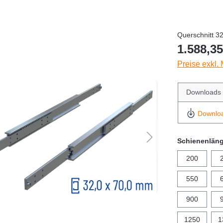
Querschnitt 3
1.588,35
Preise exkl.
Downloads
Downlo
Schienenlän
200
550
900
1250
1