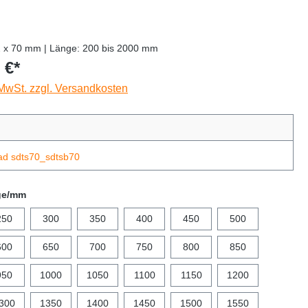
2 x 70 mm | Länge: 200 bis 2000 mm
 €*
 MwSt. zzgl. Versandkosten
ad sdts70_sdtsb70
ge/mm
250
300
350
400
450
500
600
650
700
750
800
850
950
1000
1050
1100
1150
1200
300
1350
1400
1450
1500
1550