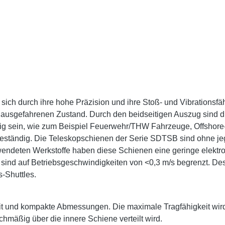
ch durch ihre hohe Präzision und ihre Stoß- und Vibrationsfähi
 ausgefahrenen Zustand. Durch den beidseitigen Auszug sind d
itig sein, wie zum Beispiel Feuerwehr/THW Fahrzeuge, Offshor
beständig. Die Teleskopschienen der Serie SDTSB sind ohne jegl
ndeten Werkstoffe haben diese Schienen eine geringe elektrom
d auf Betriebsgeschwindigkeiten von <0,3 m/s begrenzt. Desh
-Shuttles.
it und kompakte Abmessungen. Die maximale Tragfähigkeit wir
chmäßig über die innere Schiene verteilt wird.