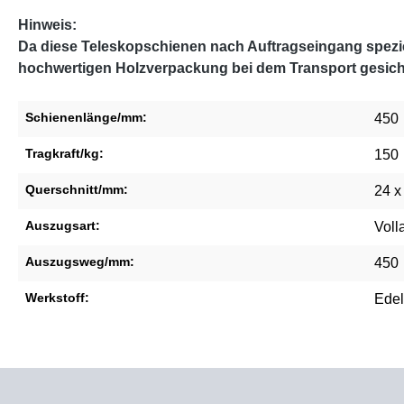
Hinweis:
Da diese Teleskopschienen nach Auftragseingang speziel
hochwertigen Holzverpackung bei dem Transport gesich
Schienenlänge/mm:
450
Tragkraft/kg:
150
Querschnitt/mm:
24 x
Auszugsart:
Voll
Auszugsweg/mm:
450
Werkstoff:
Edel