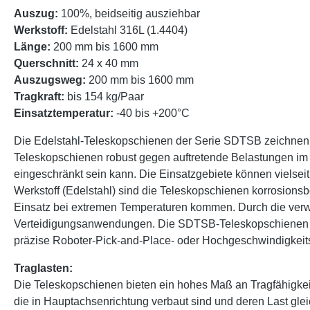
Auszug:
100%, beidseitig ausziehbar
Werkstoff:
Edelstahl 316L (1.4404)
Länge:
200 mm bis 1600 mm
Querschnitt:
24 x 40 mm
Auszugsweg:
200 mm bis 1600 mm
Tragkraft:
bis 154 kg/Paar
Einsatztemperatur:
-40 bis +200°C
Die Edelstahl-Teleskopschienen der Serie SDTSB zeichnen si
Teleskopschienen robust gegen auftretende Belastungen im
eingeschränkt sein kann. Die Einsatzgebiete können vielse
Werkstoff (Edelstahl) sind die Teleskopschienen korrosions
Einsatz bei extremen Temperaturen kommen. Durch die verwe
Verteidigungsanwendungen. Die SDTSB-Teleskopschienen sin
präzise Roboter-Pick-and-Place- oder Hochgeschwindigkeits
Traglasten:
Die Teleskopschienen bieten ein hohes Maß an Tragfähigke
die in Hauptachsenrichtung verbaut sind und deren Last glei