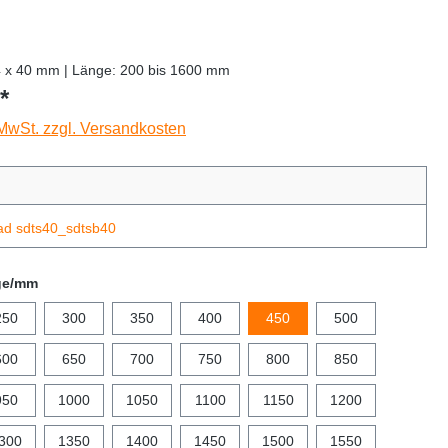
4 x 40 mm | Länge: 200 bis 1600 mm
*
 MwSt. zzgl. Versandkosten
ad sdts40_sdtsb40
ge/mm
250
300
350
400
450
500
600
650
700
750
800
850
950
1000
1050
1100
1150
1200
300
1350
1400
1450
1500
1550