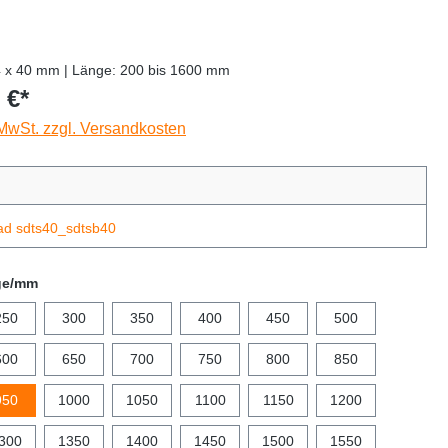
4 x 40 mm | Länge: 200 bis 1600 mm
 €*
 MwSt. zzgl. Versandkosten
ad sdts40_sdtsb40
ge/mm
250
300
350
400
450
500
600
650
700
750
800
850
950
1000
1050
1100
1150
1200
300
1350
1400
1450
1500
1550