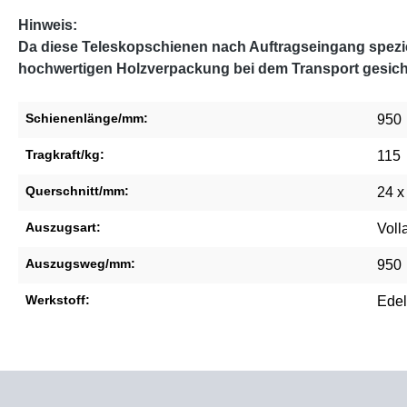
Hinweis:
Da diese Teleskopschienen nach Auftragseingang speziel
hochwertigen Holzverpackung bei dem Transport gesich
Schienenlänge/mm:
950
Tragkraft/kg:
115
Querschnitt/mm:
24 x
Auszugsart:
Voll
Auszugsweg/mm:
950
Werkstoff:
Edel