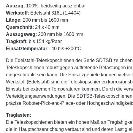
Auszug:
100%, beidseitig ausziehbar
Werkstoff:
Edelstahl 316L (1.4404)
Länge:
200 mm bis 1600 mm
Querschnitt:
24 x 40 mm
Auszugsweg:
200 mm bis 1600 mm
Tragkraft:
bis 154 kg/Paar
Einsatztemperatur:
-40 bis +200°C
Die Edelstahl-Teleskopschienen der Serie SDTSB zeichnen si
Teleskopschienen robust gegen auftretende Belastungen im
eingeschränkt sein kann. Die Einsatzgebiete können vielse
Werkstoff (Edelstahl) sind die Teleskopschienen korrosions
Einsatz bei extremen Temperaturen kommen. Durch die verwe
Verteidigungsanwendungen. Die SDTSB-Teleskopschienen sin
präzise Roboter-Pick-and-Place- oder Hochgeschwindigkeits
Traglasten:
Die Teleskopschienen bieten ein hohes Maß an Tragfähigke
die in Hauptachsenrichtung verbaut sind und deren Last glei