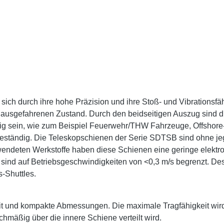
ch durch ihre hohe Präzision und ihre Stoß- und Vibrationsfähi
 ausgefahrenen Zustand. Durch den beidseitigen Auszug sind d
itig sein, wie zum Beispiel Feuerwehr/THW Fahrzeuge, Offshor
beständig. Die Teleskopschienen der Serie SDTSB sind ohne jegl
ndeten Werkstoffe haben diese Schienen eine geringe elektrom
d auf Betriebsgeschwindigkeiten von <0,3 m/s begrenzt. Desh
-Shuttles.
it und kompakte Abmessungen. Die maximale Tragfähigkeit wir
chmäßig über die innere Schiene verteilt wird.