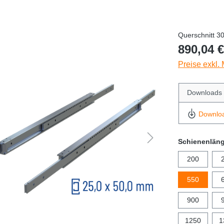
Querschnitt 3
890,04 €
Preise exkl.
Downloads
Downlo
Schienenlän
200
550
900
1250
1