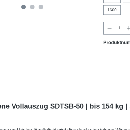
1600
Produktnu
ne Vollauszug SDTSB-50 | bis 154 kg 
ne und hinten. Ermöglicht wird dies durch eine interne Wippvorr