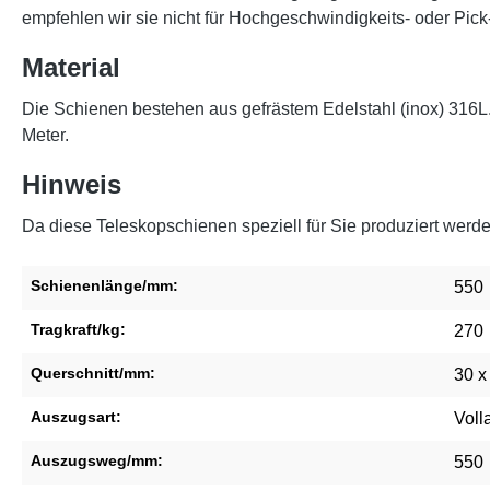
empfehlen wir sie nicht für Hochgeschwindigkeits- oder P
Material
Die Schienen bestehen aus gefrästem Edelstahl (inox) 316L
Meter.
Hinweis
Da diese Teleskopschienen speziell für Sie produziert werd
Schienenlänge/mm:
550
Tragkraft/kg:
270
Querschnitt/mm:
30 x
Auszugsart:
Voll
Auszugsweg/mm:
550