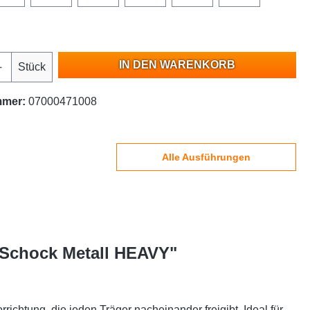
IN DEN WARENKORB
Stück
mmer:
07000471008
Alle Ausführungen
| Schock Metall HEAVY"
ichtung, die jeden Träger nacheinander freigibt. Ideal für