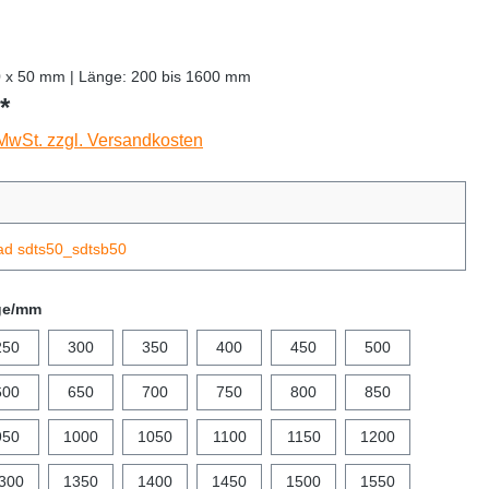
0 x 50 mm | Länge: 200 bis 1600 mm
*
 MwSt. zzgl. Versandkosten
ad sdts50_sdtsb50
ge/mm
250
300
350
400
450
500
600
650
700
750
800
850
950
1000
1050
1100
1150
1200
300
1350
1400
1450
1500
1550