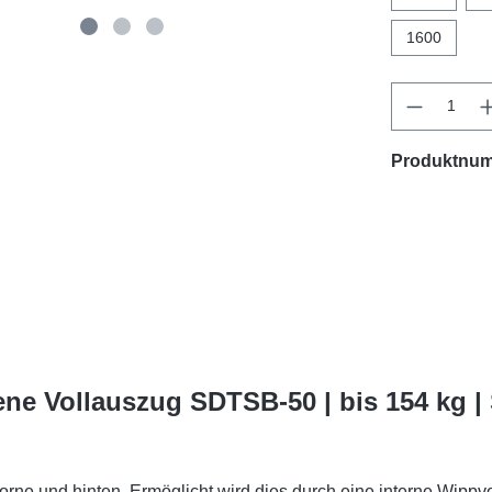
1600
Produktnu
ne Vollauszug SDTSB-50 | bis 154 kg 
ne und hinten. Ermöglicht wird dies durch eine interne Wippvorr