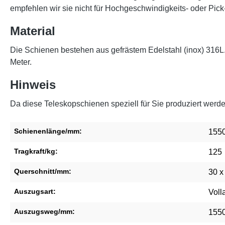
empfehlen wir sie nicht für Hochgeschwindigkeits- oder P
Material
Die Schienen bestehen aus gefrästem Edelstahl (inox) 316L
Meter.
Hinweis
Da diese Teleskopschienen speziell für Sie produziert werd
Schienenlänge/mm:
155
Tragkraft/kg:
125
Querschnitt/mm:
30 x
Auszugsart:
Voll
Auszugsweg/mm:
155