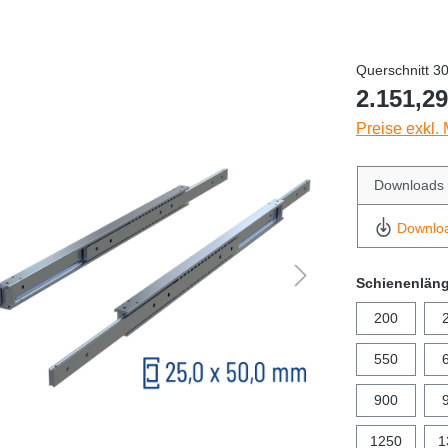
Querschnitt 3
2.151,29
Preise exkl.
Downloads
Downlo
Schienenlän
200
550
900
1250
1