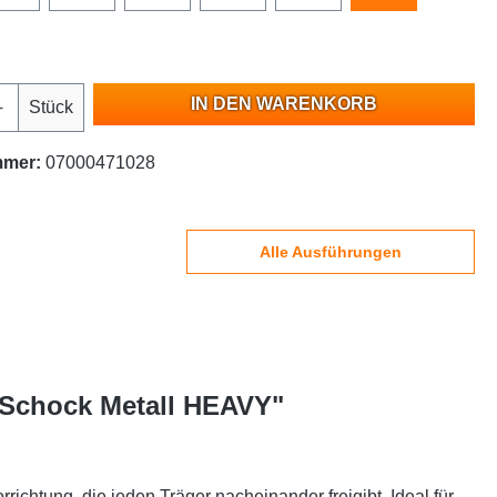
IN DEN WARENKORB
Stück
mmer:
07000471028
Alle Ausführungen
| Schock Metall HEAVY"
ichtung, die jeden Träger nacheinander freigibt. Ideal für