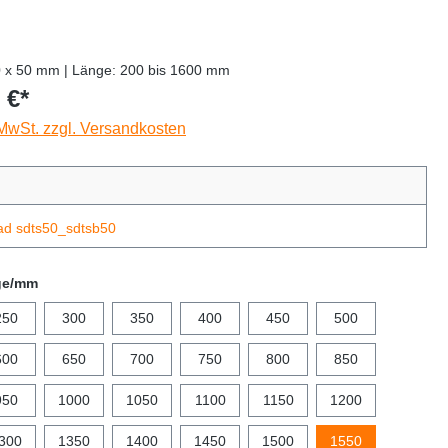
0 x 50 mm | Länge: 200 bis 1600 mm
 €*
 MwSt. zzgl. Versandkosten
ad sdts50_sdtsb50
ge/mm
250
300
350
400
450
500
600
650
700
750
800
850
950
1000
1050
1100
1150
1200
300
1350
1400
1450
1500
1550