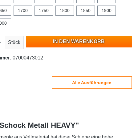
650
1700
1750
1800
1850
1900
000
IN DEN WARENKORB
Stück
mmer:
07000473012
Alle Ausführungen
| Schock Metall HEAVY"
mente aus Vollmaterial hat diese Schiene eine hohe