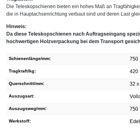
Die Teleskopschienen bieten ein hohes Maß an Tragfähigke
die in Hauptachsenrichtung verbaut sind und deren Last glei
Hinweis:
Da diese Teleskopschienen nach Auftragseingang speziel
hochwertigen Holzverpackung bei dem Transport gesich
Schienenlänge/mm:
750
Tragkraft/kg:
420
Querschnitt/mm:
32 x
Auszugsart:
Voll
Auszugsweg/mm:
750
Werkstoff:
Edel