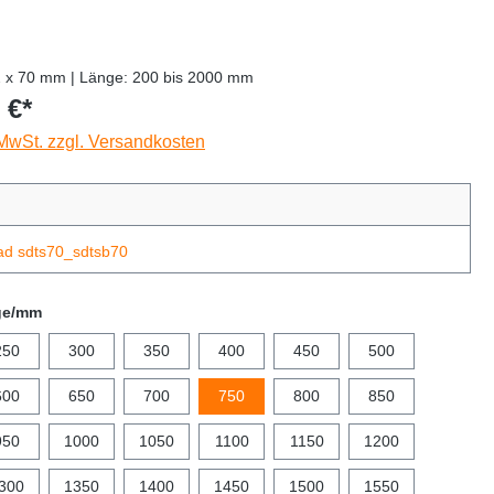
2 x 70 mm | Länge: 200 bis 2000 mm
 €*
 MwSt. zzgl. Versandkosten
ad sdts70_sdtsb70
ge/mm
250
300
350
400
450
500
600
650
700
750
800
850
950
1000
1050
1100
1150
1200
300
1350
1400
1450
1500
1550