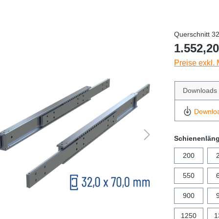
Querschnitt 3
1.552,20
Preise exkl.
Downloads
Downlo
Schienenlän
200
550
900
1250
1