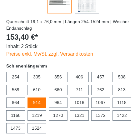
Querschnitt 19,1 x 76,0 mm | Längen 254-1524 mm | Weicher
Endanschlag
153,40 €*
Inhalt:
2 Stück
Preise exkl. MwSt. zzgl. Versandkosten
Schienenlänge/mm
254
305
356
406
457
508
559
610
660
711
762
813
864
914
964
1016
1067
1118
1168
1219
1270
1321
1372
1422
1473
1524