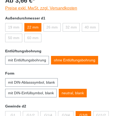
Ab 3,66 €*
Preise exkl. MwSt. zzgl. Versandkosten
Außendurchmesser d1
19 mm
22 mm
26 mm
32 mm
40 mm
50 mm
60 mm
Entlüftungsbohrung
mit Entlüftungsbohrung
ohne Entlüftungsbohrung
Form
mit DIN-Ablasssymbol, blank
mit DIN-Einfüllsymbol, blank
neutral, blank
Gewinde d2
G1
G1/2
G1/4
G3/4
G3/8
G11/2