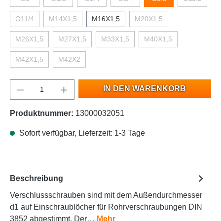
G11/4
M14X1,5
M16X1,5
M20X1,5
M26X1,5
M27X1,5
M33X1,5
M40X1,5
M42X1,5
M42X2
IN DEN WARENKORB
Produktnummer:
13000032051
Sofort verfügbar, Lieferzeit: 1-3 Tage
Beschreibung
Verschlussschrauben sind mit dem Außendurchmesser
d1 auf Einschraublöcher für Rohrverschraubungen DIN
3852 abgestimmt. Der…
Mehr