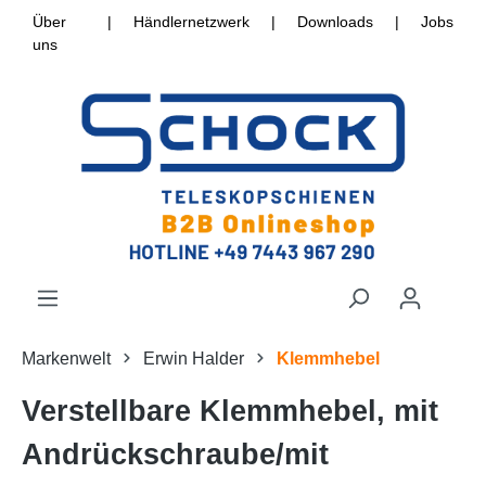
Über
|
Händlernetzwerk
|
Downloads
|
Jobs
uns
Markenwelt
Erwin Halder
Klemmhebel
Verstellbare Klemmhebel, mit
Andrückschraube/mit