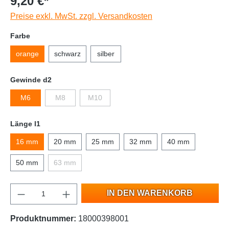
9,20 €*
Preise exkl. MwSt. zzgl. Versandkosten
Farbe
orange
schwarz
silber
Gewinde d2
M6
M8
M10
Länge l1
16 mm
20 mm
25 mm
32 mm
40 mm
50 mm
63 mm
IN DEN WARENKORB
Produktnummer:
18000398001