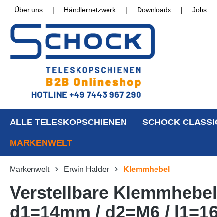
Über uns
|
Händlernetzwerk
|
Downloads
|
Jobs
ALLE TELESKOPSCHIENEN
SCHOCK CLASSI
MARKENWELT
Markenwelt
Erwin Halder
Klemmhebel
Verstellbare Klemmhebel
d1=14mm / d2=M6 / l1=1