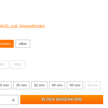
 MwSt. zzgl. Versandkosten
schwarz
silber
M8
M10
20 mm
25 mm
32 mm
40 mm
50 mm
63 mm
IN DEN WARENKORB