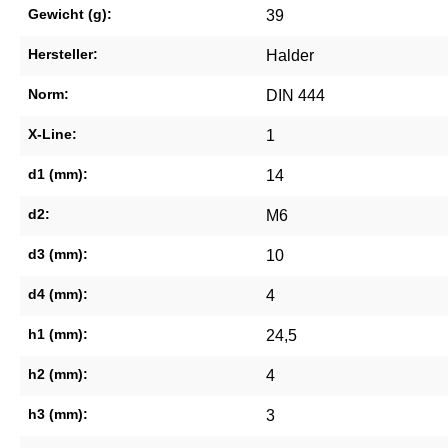
Gewicht (g):
39
Hersteller:
Halder
Norm:
DIN 444
X-Line:
1
d1 (mm):
14
d2:
M6
d3 (mm):
10
d4 (mm):
4
h1 (mm):
24,5
h2 (mm):
4
h3 (mm):
3