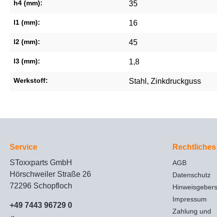
h4 (mm):
35
l1 (mm):
16
l2 (mm):
45
l3 (mm):
1,8
Werkstoff:
Stahl
, Zinkdruckguss
Service
Rechtliches
SToxxparts GmbH
AGB
Hörschweiler Straße 26
Datenschutz
72296 Schopfloch
Hinweisgeber
Impressum
+49 7443 96729 0
Zahlung und