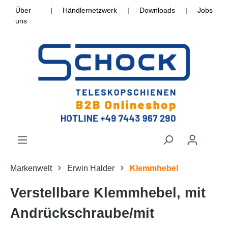
Über
|
Händlernetzwerk
|
Downloads
|
Jobs
uns
Markenwelt
Erwin Halder
Klemmhebel
Verstellbare Klemmhebel, mit
Andrückschraube/mit