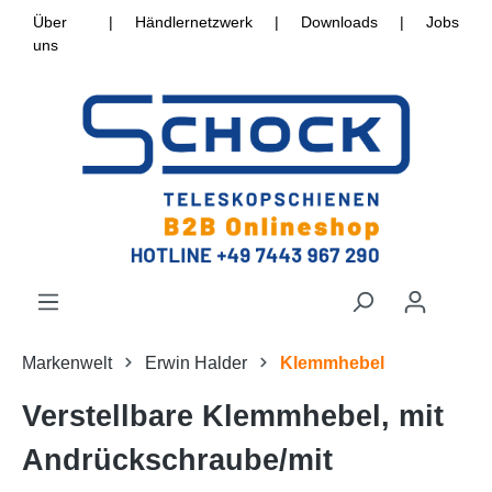
Über
|
Händlernetzwerk
|
Downloads
|
Jobs
uns
Markenwelt
Erwin Halder
Klemmhebel
Verstellbare Klemmhebel, mit
Andrückschraube/mit