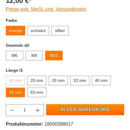
12,00 €*
Preise exkl. MwSt. zzgl. Versandkosten
Farbe
orange
schwarz
silber
Gewinde d2
M6
M8
M10
Länge l1
16 mm
20 mm
25 mm
32 mm
40 mm
50 mm
63 mm
IN DEN WARENKORB
Produktnummer:
18000398017