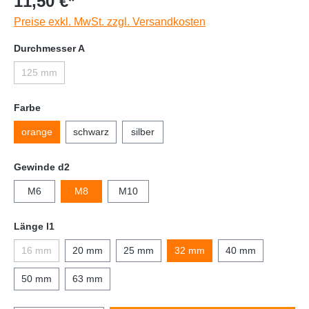
11,50 €*
Preise exkl. MwSt. zzgl. Versandkosten
Durchmesser A
125 mm
Farbe
orange
schwarz
silber
Gewinde d2
M6
M8
M10
Länge l1
16 mm
20 mm
25 mm
32 mm
40 mm
50 mm
63 mm