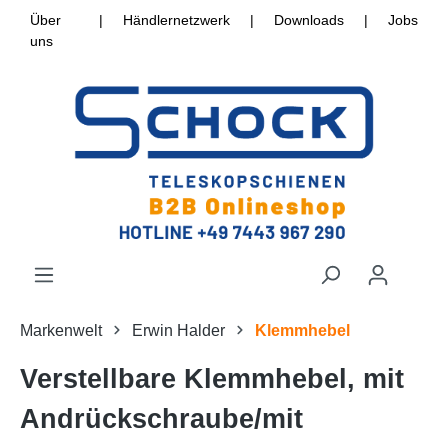
Über
|
Händlernetzwerk
|
Downloads
|
Jobs
uns
Markenwelt
Erwin Halder
Klemmhebel
Verstellbare Klemmhebel, mit
Andrückschraube/mit