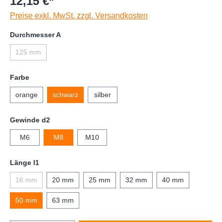
12,15 €*
Preise exkl. MwSt. zzgl. Versandkosten
Durchmesser A
125 mm
Farbe
orange
schwarz
silber
Gewinde d2
M6
M8
M10
Länge l1
16 mm
20 mm
25 mm
32 mm
40 mm
50 mm
63 mm