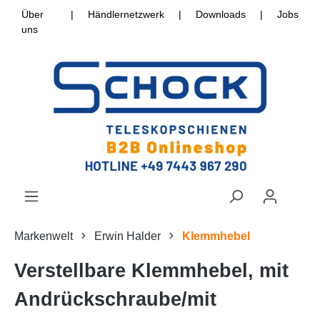
Über
|
Händlernetzwerk
|
Downloads
|
Jobs
uns
Markenwelt
Erwin Halder
Klemmhebel
Verstellbare Klemmhebel, mit
Andrückschraube/mit