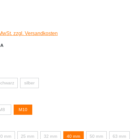
 MwSt. zzgl. Versandkosten
 A
schwarz
silber
M8
M10
20 mm
25 mm
32 mm
40 mm
50 mm
63 mm