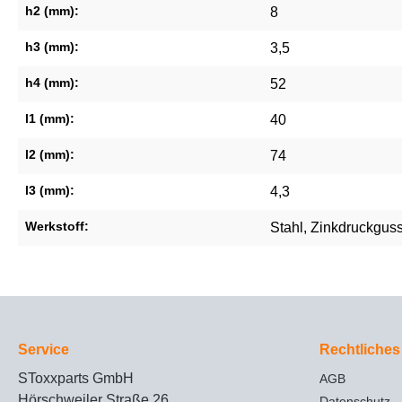
h2 (mm):
8
h3 (mm):
3,5
h4 (mm):
52
l1 (mm):
40
l2 (mm):
74
l3 (mm):
4,3
Werkstoff:
Stahl
, Zinkdruckgus
Service
Rechtliches
SToxxparts GmbH
AGB
Hörschweiler Straße 26
Datenschutz