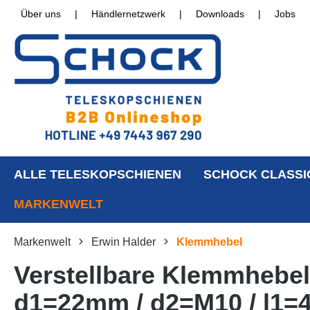
Über uns
|
Händlernetzwerk
|
Downloads
|
Jobs
ALLE TELESKOPSCHIENEN
SCHOCK CLASSI
MARKENWELT
Markenwelt
Erwin Halder
Klemmhebel
Verstellbare Klemmhebel
d1=22mm / d2=M10 / l1=