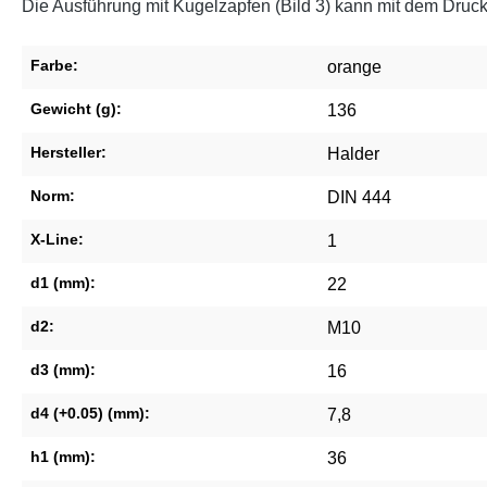
Die Ausführung mit Kugelzapfen (Bild 3) kann mit dem Druck
Farbe:
orange
Gewicht (g):
136
Hersteller:
Halder
Norm:
DIN 444
X-Line:
1
d1 (mm):
22
d2:
M10
d3 (mm):
16
d4 (+0.05) (mm):
7,8
h1 (mm):
36