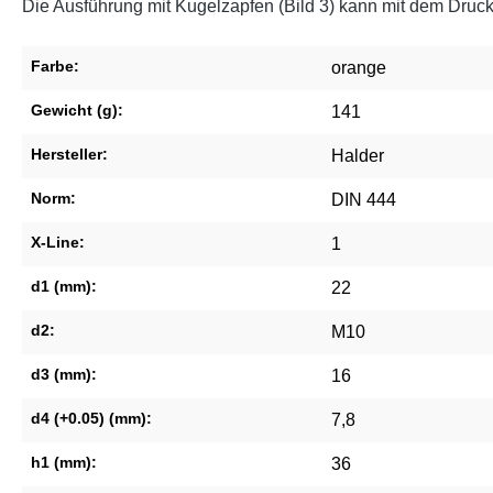
Die Ausführung mit Kugelzapfen (Bild 3) kann mit dem Druck
Farbe:
orange
Gewicht (g):
141
Hersteller:
Halder
Norm:
DIN 444
X-Line:
1
d1 (mm):
22
d2:
M10
d3 (mm):
16
d4 (+0.05) (mm):
7,8
h1 (mm):
36