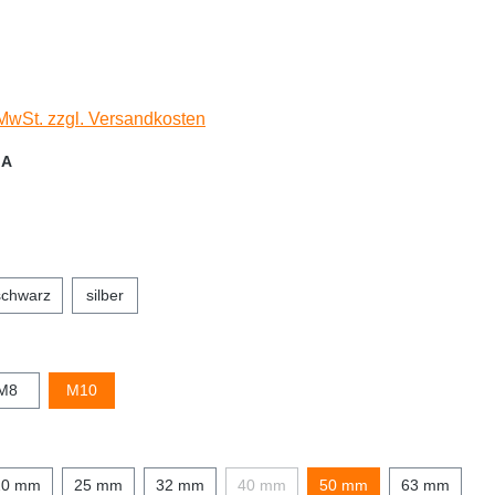
 MwSt. zzgl. Versandkosten
 A
schwarz
silber
M8
M10
20 mm
25 mm
32 mm
40 mm
50 mm
63 mm