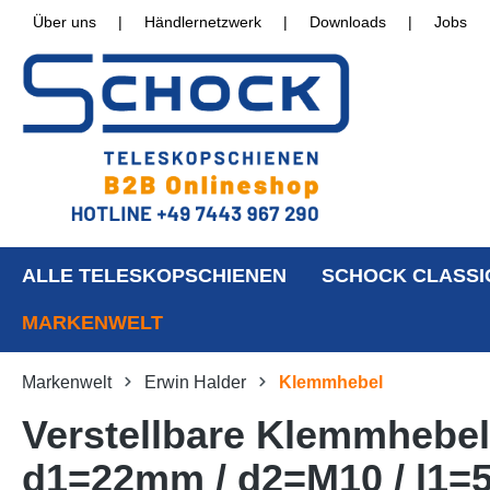
Über uns
|
Händlernetzwerk
|
Downloads
|
Jobs
ALLE TELESKOPSCHIENEN
SCHOCK CLASSI
MARKENWELT
Markenwelt
Erwin Halder
Klemmhebel
Verstellbare Klemmhebel
d1=22mm / d2=M10 / l1=