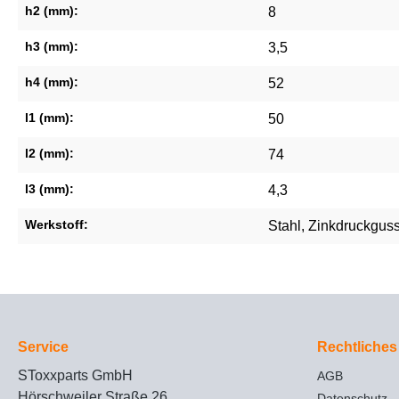
h2 (mm):
8
h3 (mm):
3,5
h4 (mm):
52
l1 (mm):
50
l2 (mm):
74
l3 (mm):
4,3
Werkstoff:
Stahl
, Zinkdruckgus
Service
Rechtliches
SToxxparts GmbH
AGB
Hörschweiler Straße 26
Datenschutz