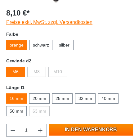
8,10 €*
Preise exkl. MwSt. zzgl. Versandkosten
Farbe
orange
schwarz
silber
Gewinde d2
M6
M8
M10
Länge l1
16 mm
20 mm
25 mm
32 mm
40 mm
50 mm
63 mm
IN DEN WARENKORB