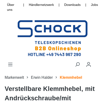
Über
|
Händlernetzwerk
|
Downloads
|
Jobs
uns
Markenwelt
Erwin Halder
Klemmhebel
Verstellbare Klemmhebel, mit
Andrückschraube/mit