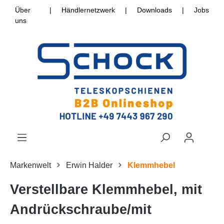
Über
|
Händlernetzwerk
|
Downloads
|
Jobs
uns
Markenwelt
Erwin Halder
Klemmhebel
Verstellbare Klemmhebel, mit
Andrückschraube/mit