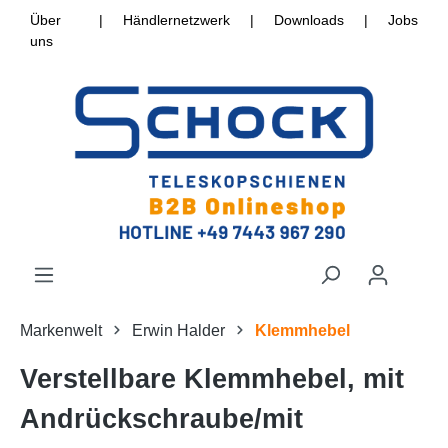
Über
|
Händlernetzwerk
|
Downloads
|
Jobs
uns
Markenwelt
Erwin Halder
Klemmhebel
Verstellbare Klemmhebel, mit
Andrückschraube/mit