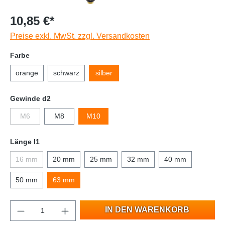
10,85 €*
Preise exkl. MwSt. zzgl. Versandkosten
Farbe
orange
schwarz
silber
Gewinde d2
M6
M8
M10
Länge l1
16 mm
20 mm
25 mm
32 mm
40 mm
50 mm
63 mm
IN DEN WARENKORB