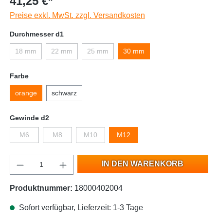
41,25 €*
Preise exkl. MwSt. zzgl. Versandkosten
Durchmesser d1
18 mm
22 mm
25 mm
30 mm
Farbe
orange
schwarz
Gewinde d2
M6
M8
M10
M12
IN DEN WARENKORB
Produktnummer:
18000402004
Sofort verfügbar, Lieferzeit: 1-3 Tage