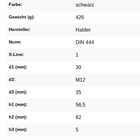
Farbe:
schwarz
Gewicht (g):
426
Hersteller:
Halder
Norm:
DIN 444
X-Line:
1
d1 (mm):
30
d2:
M12
d3 (mm):
35
h1 (mm):
56,5
h2 (mm):
82
h3 (mm):
5