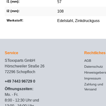
l1 (mm):
57
l2 (mm):
108
Werkstoff:
Edelstahl
, Zinkdruckguss
Service
Rechtliches
SToxxparts GmbH
AGB
Hörschweiler Straße 26
Datenschutz
72296 Schopfloch
Hinweisgeber
Impressum
+49 7443 96729 0
Zahlung und
Öffnungszeiten:
Versand
Mo. - Fr.
8:00 - 12:30 Uhr und
13:00 - 16:00 Uhr