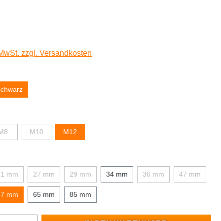
 MwSt. zzgl. Versandkosten
schwarz
M8
M10
M12
21 mm
27 mm
29 mm
34 mm
36 mm
47 mm
57 mm
65 mm
85 mm