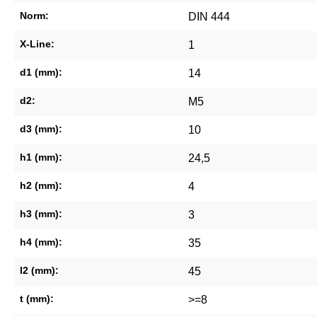
Norm:
DIN 444
X-Line:
1
d1 (mm):
14
d2:
M5
d3 (mm):
10
h1 (mm):
24,5
h2 (mm):
4
h3 (mm):
3
h4 (mm):
35
l2 (mm):
45
t (mm):
>=8