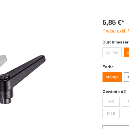
5,85 €*
Preise exkl.
Durchmesser
13 mm
Farbe
orange
Gewinde d2
M3
M16