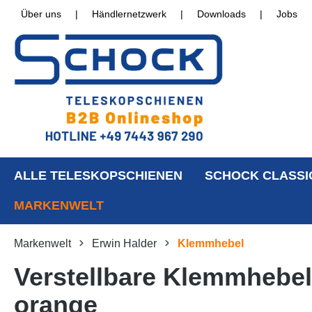
Über uns
|
Händlernetzwerk
|
Downloads
|
Jobs
ALLE TELESKOPSCHIENEN
SCHOCK CLASSI
MARKENWELT
Markenwelt
Erwin Halder
Klemmhebel
Verstellbare Klemmhebel
orange