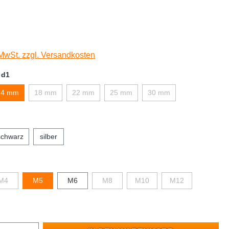
 MwSt. zzgl. Versandkosten
 d1
14 mm
18 mm
22 mm
25 mm
30 mm
schwarz
silber
M4
M5
M6
M8
M10
M12