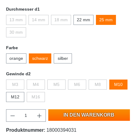
Durchmesser d1
13 mm
14 mm
18 mm
22 mm
25 mm
30 mm
Farbe
orange
schwarz
silber
Gewinde d2
M3
M4
M5
M6
M8
M10
M12
M16
IN DEN WARENKORB
Produktnummer:
18000394031