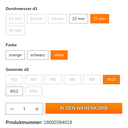
Durchmesser d1
13 mm
14 mm
18 mm
22 mm
25 mm
30 mm
Farbe
orange
schwarz
silber
Gewinde d2
M3
M4
M5
M6
M8
M10
M12
M16
IN DEN WARENKORB
Produktnummer:
18000394019