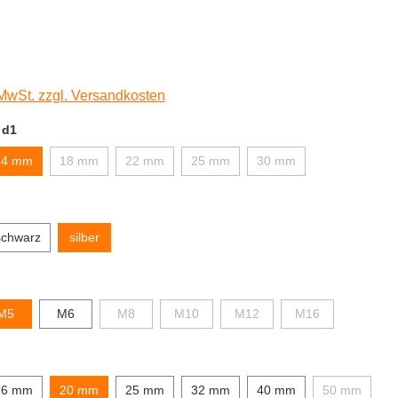
 MwSt. zzgl. Versandkosten
 d1
14 mm
18 mm
22 mm
25 mm
30 mm
schwarz
silber
M5
M6
M8
M10
M12
M16
16 mm
20 mm
25 mm
32 mm
40 mm
50 mm