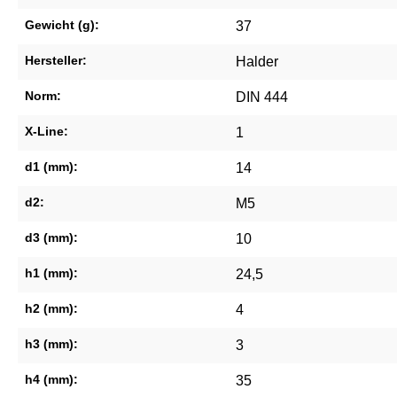
Gewicht (g):
37
Hersteller:
Halder
Norm:
DIN 444
X-Line:
1
d1 (mm):
14
d2:
M5
d3 (mm):
10
h1 (mm):
24,5
h2 (mm):
4
h3 (mm):
3
h4 (mm):
35