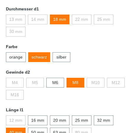
Durchmesser d1
13 mm
14 mm
18 mm
22 mm
25 mm
30 mm
Farbe
orange
schwarz
silber
Gewinde d2
M4
M5
M6
M8
M10
M12
M16
Länge l1
12 mm
16 mm
20 mm
25 mm
32 mm
40 mm
50 mm
63 mm
80 mm