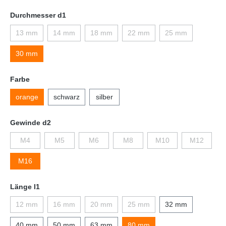
Durchmesser d1
13 mm
14 mm
18 mm
22 mm
25 mm
30 mm
Farbe
orange
schwarz
silber
Gewinde d2
M4
M5
M6
M8
M10
M12
M16
Länge l1
12 mm
16 mm
20 mm
25 mm
32 mm
40 mm
50 mm
63 mm
80 mm