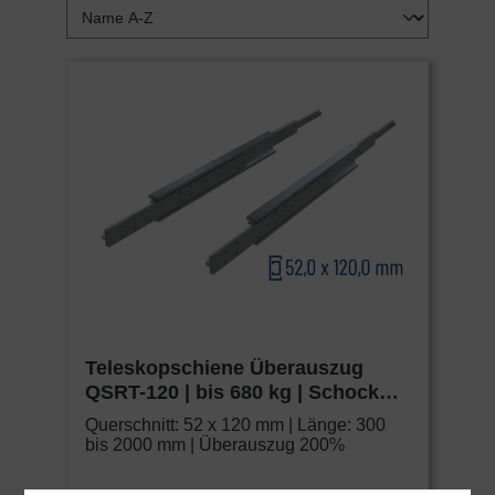
Teleskopschiene Überauszug
QSRT-120 | bis 680 kg | Schock
Metall HEAVY
Querschnitt: 52 x 120 mm | Länge: 300
bis 2000 mm | Überauszug 200%