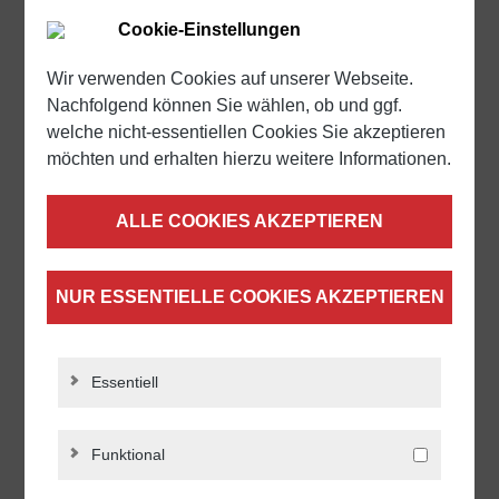
Ab
546,51 €*
Cookie-Einstellungen
DETAILS
Wir verwenden Cookies auf unserer Webseite.
Nachfolgend können Sie wählen, ob und ggf.
welche nicht-essentiellen Cookies Sie akzeptieren
möchten und erhalten hierzu weitere Informationen.
ALLE COOKIES AKZEPTIEREN
NUR ESSENTIELLE COOKIES AKZEPTIEREN
Essentiell
Teleskopschiene Überauszug
Funktional
QSRT-60 | bis 230 kg | Schock